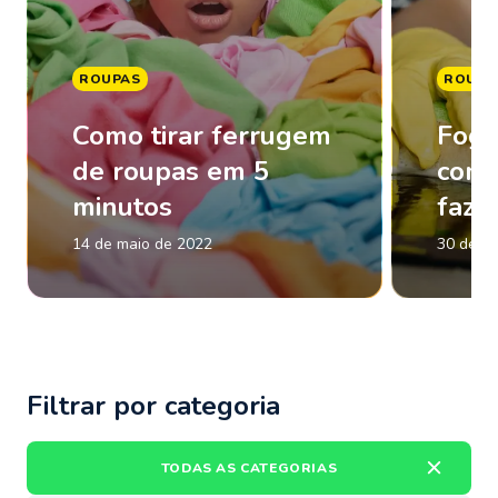
ROUPAS
ROUPA
Como tirar ferrugem
Fogã
de roupas em 5
com 
minutos
faze
14 de maio de 2022
30 de m
Filtrar por categoria
TODAS AS CATEGORIAS