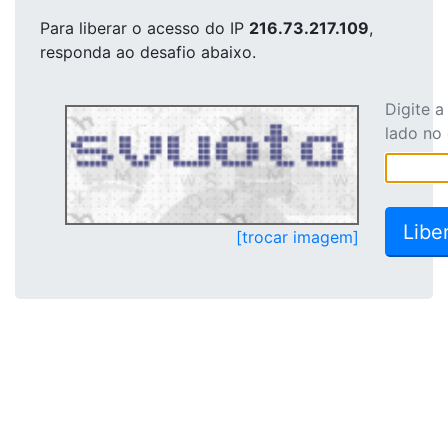
Para liberar o acesso
do IP
216.73.217.109
,
responda ao desafio abaixo.
Digite 
lado no
[trocar imagem]