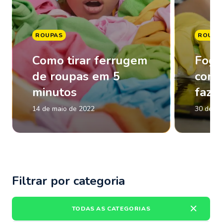
ROUPAS
ROUPA
Como tirar ferrugem
Fogã
de roupas em 5
com 
minutos
faze
14 de maio de 2022
30 de m
Filtrar por categoria
TODAS AS CATEGORIAS