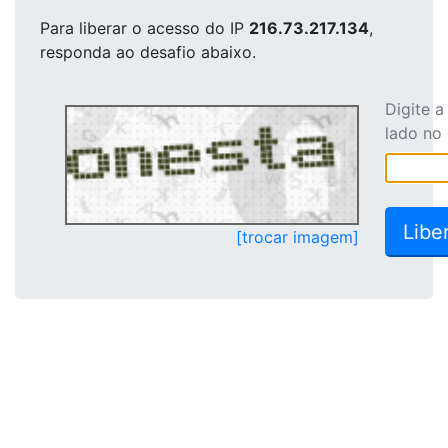
Para liberar o acesso
do IP
216.73.217.134
,
responda ao desafio abaixo.
Digite 
lado no
[trocar imagem]