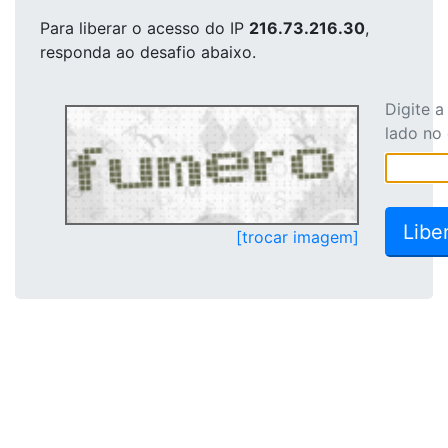
Para liberar o acesso
do IP
216.73.216.30
,
responda ao desafio abaixo.
Digite 
lado no
[trocar imagem]