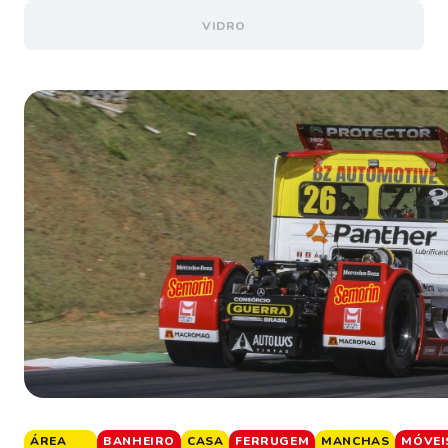
VIDRO
ÁREA
BANHEIRO
CASA
FERRUGEM
MANCHAS
MÓVEI