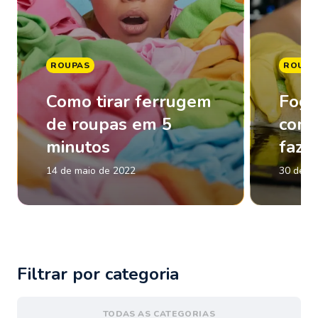
ROUPAS
ROUPA
Como tirar ferrugem
Fogã
de roupas em 5
com 
minutos
faze
14 de maio de 2022
30 de m
Filtrar por categoria
TODAS AS CATEGORIAS