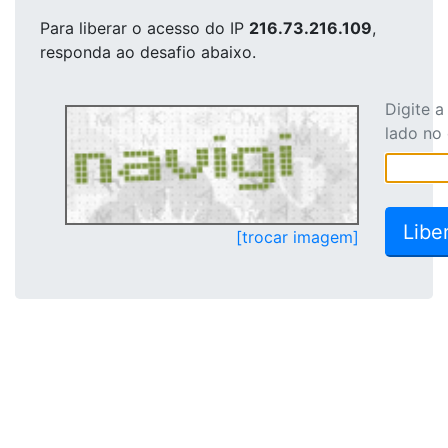
Para liberar o acesso
do IP
216.73.216.109
,
responda ao desafio abaixo.
Digite 
lado no
[trocar imagem]